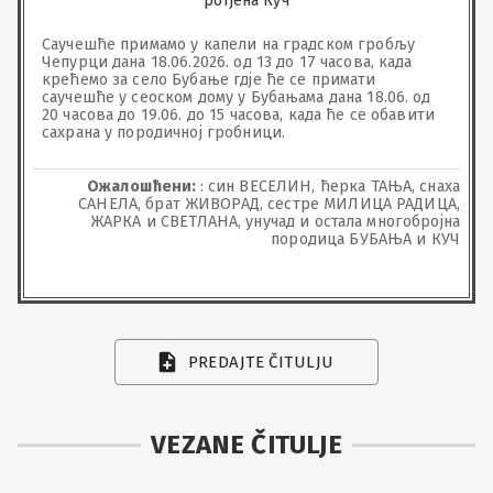
рођена Куч
Саучешће примамо у капели на градском гробљу 
Чепурци дана 18.06.2026. од 13 до 17 часова, када 
крећемо за село Бубање гд‌је ће се примати 
саучешће у сеоском дому у Бубањама дана 18.06. од 
20 часова до 19.06. до 15 часова, када ће се обавити 
сахрана у породичној гробници.
Ожалошћени:
: син ВЕСЕЛИН, ћерка ТАЊА, снаха
САНЕЛА, брат ЖИВОРАД, сестре МИЛИЦА РАДИЦА,
ЖАРКА и СВЕТЛАНА, унучад и остала многобројна
породица БУБАЊА и КУЧ
PREDAJTE ČITULJU
VEZANE ČITULJE