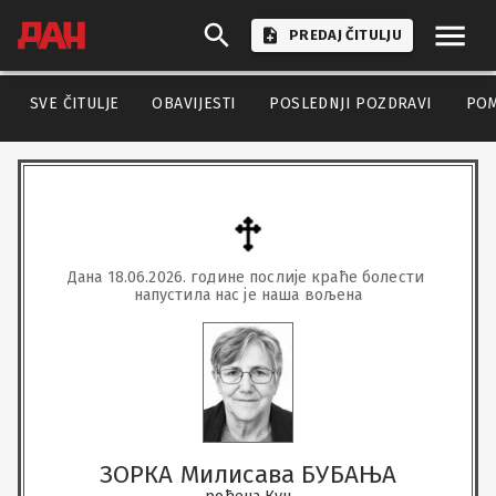
PREDAJ ČITULJU
SVE ČITULJE
OBAVIJESTI
POSLEDNJI POZDRAVI
PO
Дана 18.06.2026. године послије краће болести 
напустила нас је наша вољена
ЗОРКА Милисава БУБАЊА