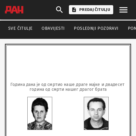
PREDAJ ČITULJU
SVE ČITULJE
OBAVIJESTI
POSLEDNJI POZDRAVI
PO
Година дана је од смртио наше драге мајке и двадесет 
година од смрти нашег драгог брата