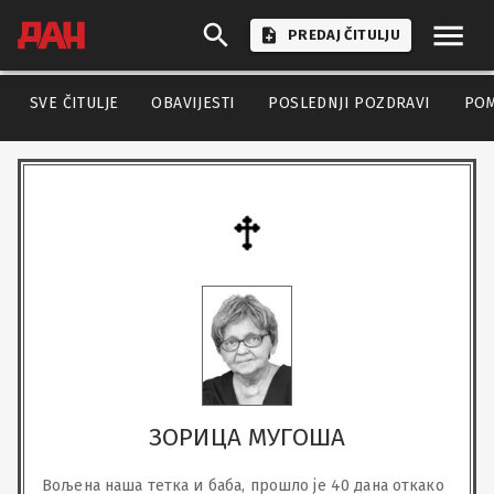
PREDAJ ČITULJU
SVE ČITULJE
OBAVIJESTI
POSLEDNJI POZDRAVI
PO
ЗОРИЦА МУГОША
Вољена наша тетка и баба, прошло је 40 дана откако 