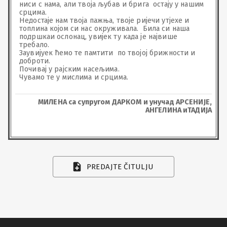
ниси с нама, али твоја љубав и брига  остају у нашим 
срцима.

Недостаје нам твоја пажња, твоје ријечи утјехе и 
топлина којом си нас окруживала.  Била си наша 
подршкаи ослонац, увијек ту када је највише 
требало.

Заувијуек ћемо те памтити  по твојој брижности и 
доброти. 

Почивај у рајским насељима.

Чувамо те у мислима и срцима.
МИЛЕНА са супругом ДАРКОМ и унучад АРСЕНИЈЕ,
АНГЕЛИНА иТАДИЈА
PREDAJTE ČITULJU