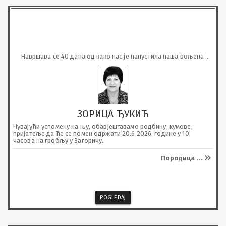
Навршава се 40 дана од како нас је напустила наша вољена 
мајка
ЗОРИЦА ЂУКИЋ
Чувајући успомену на њу, обавјештавамо родбину, кумове, 
пријатеље да ће се помен одржати 20.6.2026. године у 10 
часова на гробљу у Загоричу.
Породица
...
POGLEDAJ