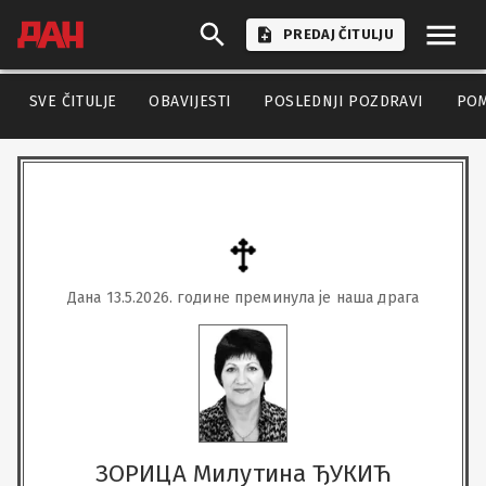
PREDAJ ČITULJU
SVE ČITULJE
OBAVIJESTI
POSLEDNJI POZDRAVI
PO
Дана 13.5.2026. године преминула је наша драга
ЗОРИЦА Милутина ЂУКИЋ