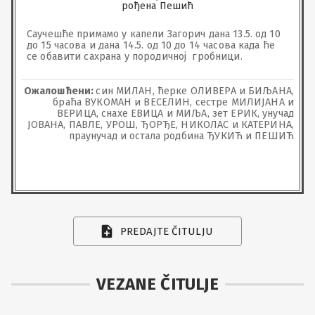
рођена Пешић
Саучешће примамо у капели Загорич дана 13.5. од 10 
до 15 часова и дана 14.5. од 10 до 14 часова када ће 
се обавити сахрана у породичној  гробници.
Ожалошћени:
син МИЛАН, ћерке ОЛИВЕРА и БИЉАНА,
браћа ВУКОМАН и ВЕСЕЛИН, сестре МИЛИЈАНА и
ВЕРИЦА, снахе ЕВИЦА и МИЉА, зет ЕРИК, унучад
ЈОВАНА, ПАВЛЕ, УРОШ, ЂОРЂЕ, НИКОЛАС и КАТЕРИНА,
праунучад и остала родбина ЂУКИЋ и ПЕШИЋ
PREDAJTE ČITULJU
VEZANE ČITULJE