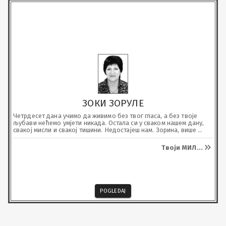
ЗОКИ ЗОРУЛЕ
Четрдесет дана учимо да живимо без твог гласа, а без твоје 
љубави нећемо умјети никада. Остала си у сваком нашем дану, 
свакој мисли и свакој тишини. Недостајеш нам. Зорина, више 
него што ријечима можемо да кажемо, јер неки одласци не 
пролазе.
Твоји МИЛ
...
POGLEDAJ