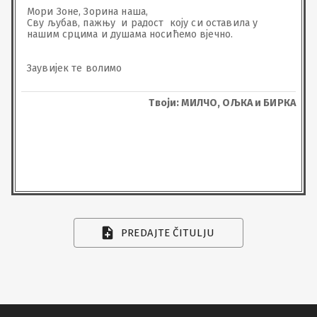
Мори Зоне, Зорина наша,

Сву љубав, пажњу  и радост  коју си оставила у 
нашим срцима и душама носићемо вјечно.

Заувијек те волимо
Твоји: МИЛЧО, ОЉКА и БИРКА
PREDAJTE ČITULJU