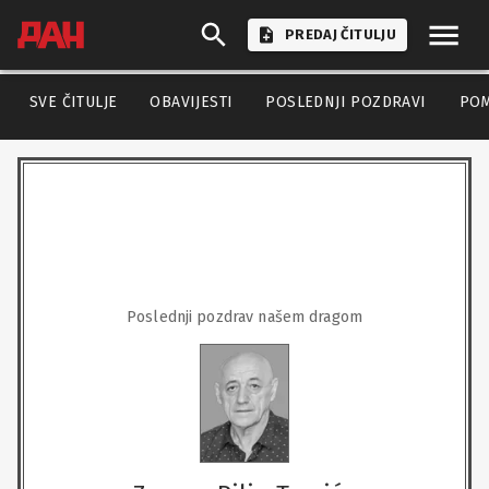
PREDAJ ČITULJU
SVE ČITULJE
OBAVIJESTI
POSLEDNJI POZDRAVI
PO
Poslednji pozdrav našem dragom