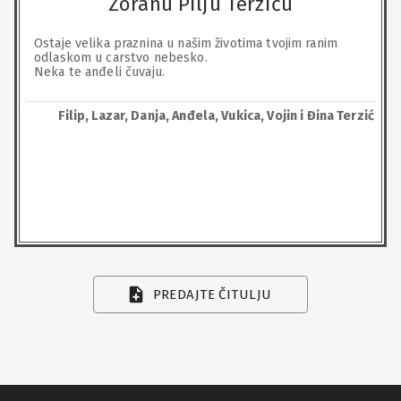
Zoranu Pilju Terziću
Ostaje velika praznina u našim životima tvojim ranim 
odlaskom u carstvo nebesko.

Neka te anđeli čuvaju.
Filip, Lazar, Danja, Anđela, Vukica, Vojin i Đina Terzić
PREDAJTE ČITULJU