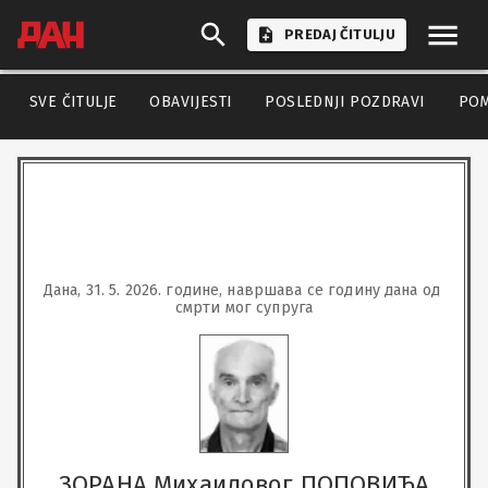
PREDAJ ČITULJU
SVE ČITULJE
OBAVIJESTI
POSLEDNJI POZDRAVI
PO
Дана, 31. 5. 2026. године, навршава се годину дана од 
смрти мог супруга
ЗОРАНА Михаиловог ПОПОВИЋА