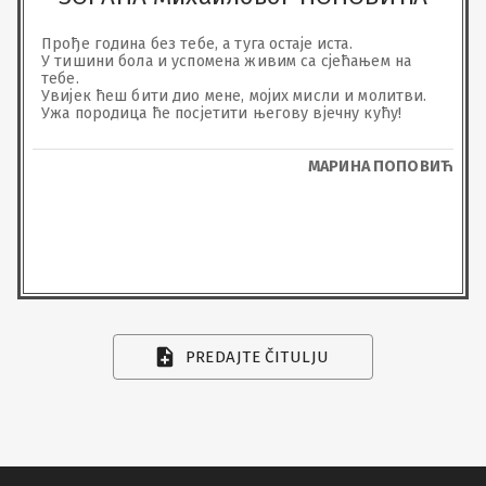
Прође година без тебе, а туга остаје иста.

У тишини бола и успомена живим са сјећањем на 
тебе.

Увијек ћеш бити дио мене, мојих мисли и молитви.

Ужа породица ће посјетити његову вјечну кућу!
МАРИНА ПОПОВИЋ
PREDAJTE ČITULJU