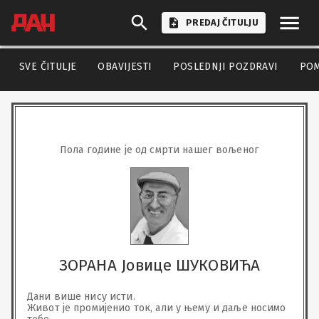
PREDAJ ČITULJU
SVE ČITULJE
OBAVIJESTI
POSLEDNJI POZDRAVI
PO
Пола године је од смрти нашег вољеног
ЗОРАНА Јовице ШУКОВИЋА
Дани више нису исти.

Живот је промијенио ток, али у њему и даље носимо 