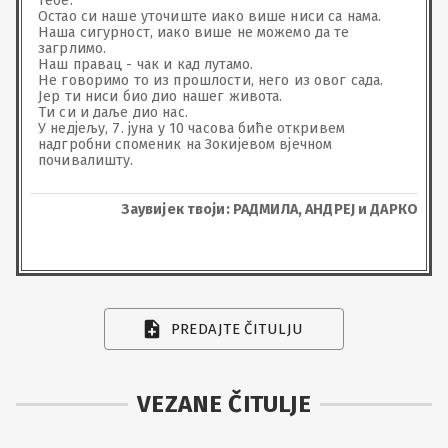
тебе. 

Остао си наше уточиште иако више ниси са нама. 

Наша сигурност, иако више не можемо да те 
загрлимо. 

Наш правац - чак и кад лутамо. 

Не говоримо то из прошлости, него из овог сада. 

Јер ти ниси био дио нашег живота. 

Ти си и даље дио нас. 

У недјељу, 7. јуна у 10 часова биће откривем 
надгробни споменик на Зокијевом вјечном 
почивалишту.
Заувијек твоји: РАДМИЛА, АНДРЕЈ и ДАРКО
PREDAJTE ČITULJU
VEZANE ČITULJE