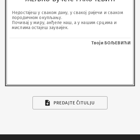
Недостајеш у сваком дану, у свакој ријечи и сваком 
породичном окупљању.

Почивај у миру, анђеле наш, а у нашим срцима и 
мислима остајеш заувијек.
Твоји БОЉЕВИЋИ
PREDAJTE ČITULJU