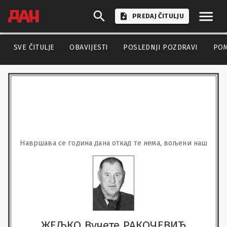
PREDAJ ČITULJU
SVE ČITULJE
OBAVIJESTI
POSLEDNJI POZDRAVI
PO
Навршава се година дана откад те нема, вољени наш
ЖЕЉКО Вучете РАКОЧЕВИЋ