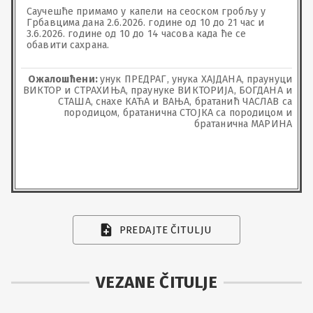
Саучешће примамо у капели на сеоском гробљу у 
Грбавцима дана 2.6.2026. године од 10 до 21 час и 
3.6.2026. године од 10 до 14 часова када ће се 
обавити сахрана.
Ожалошћени:
унук ПРЕДРАГ, унука ХАЈДАНА, праунуци
ВИКТОР и СТРАХИЊА, праунуке ВИКТОРИЈА, БОГДАНА и
СТАША, снахе КАЋА и ВАЊА, братанић ЧАСЛАВ са
породицом, братанична СТОЈКА са породицом и
братанична МАРИНА
PREDAJTE ČITULJU
VEZANE ČITULJE