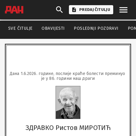
PREDAJ ČITULJU
SVE ČITULJE
OBAVIJESTI
POSLEDNJI POZDRAVI
PO
Дана 1.6.2026. године, послије краће болести преминуо 
је у 86. години наш драги
ЗДРАВКО Ристов МИРОТИЋ