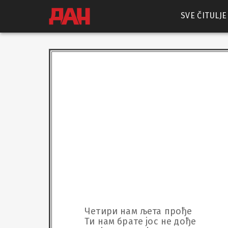
SVE ČITULJE
Четири нам љета прође

Ти нам брате јос не дође
