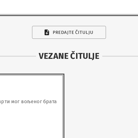
PREDAJTE ČITULJU
VEZANE ČITULJE
смрти мог вољеног брата