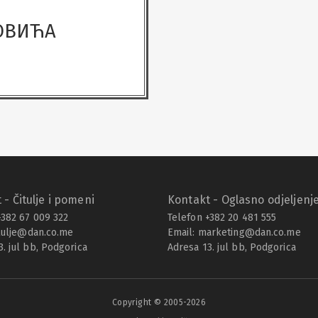
ОВИЋА
 - Čitulje i pomeni
Kontakt - Oglasno odjeljenj
+382 67 009 322
Telefon +382 20 481 555
tulje@dan.co.me
Email:
marketing@dan.co.me
3. jul bb, Podgorica
Adresa 13. jul bb, Podgorica
Copyright © 2005-
2026