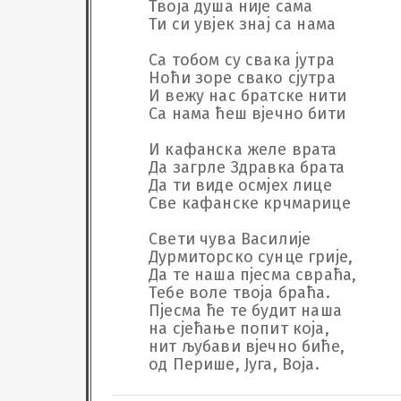
Твоја душа није сама

Ти си увјек знај са нама

Са тобом су свака јутра

Ноћи зоре свако сјутра

И вежу нас братске нити

Са нама ћеш вјечно бити

И кафанска желе врата

Да загрле Здравка брата

Да ти виде осмјех лице

Све кафанске крчмарице

Свети чува Василије

Дурмиторско сунце грије,

Да те наша пјесма свраћа,

Тебе воле твоја браћа.

Пјесма ће те будит наша

на сјећање попит која,

нит љубави вјечно биће, 

од Перише, Југа, Воја.