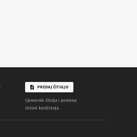
e
PREDAJ ČITULJU
Cjenovnik čitulja i pomena
Uslovi korišćenja