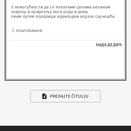
У немогућности да се поклоним сјенима великом 
човјеку и пријатељу мога рода и дома, 

овим путем породици изјављујем изразе саучешћа. 

 С поштовањем,
НАДА ДЕДИЋ
PREDAJTE ČITULJU