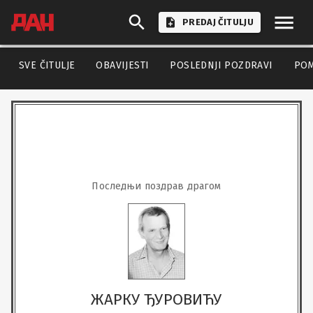
PREDAJ ČITULJU
SVE ČITULJE
OBAVIJESTI
POSLEDNJI POZDRAVI
PO
Последњи поздрав драгом
ЖАРКУ ЂУРОВИЋУ