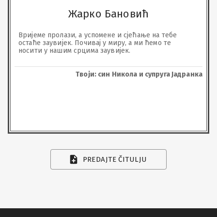
Жарко Бановић
Вријеме пролази, а успомене и сјећање на тебе 
остаће заувијек. Почивај у миру, а ми ћемо те 
носити у нашим срцима заувијек.
Твоји: син Никола и супруга Јадранка
PREDAJTE ČITULJU