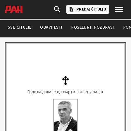
PREDAJ ČITULJU
SVE ČITULJE
OBAVIJESTI
POSLEDNJI POZDRAVI
PO
Година дана је од смрти нашег драгог