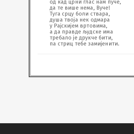
од кад црни глас нам пуче,

да те више нема, Вуче!

Туга срцу боли ствара,

душа твоја нек одмара

у Рајскијем вртовима,

а да правде људске има

требало је друкче бити, 

па стриц тебе замијенити.