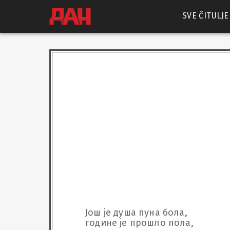
SVE ČITULJE
Још је душа пуна бола,

године је прошло пола,
