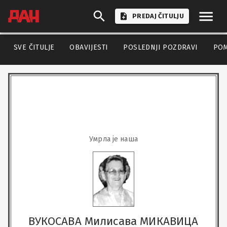
PREDAJ ČITULJU
SVE ČITULJE
OBAVIJESTI
POSLEDNJI POZDRAVI
PO
Умрла је наша
ВУКОСАВА Милисава МИКАВИЦА