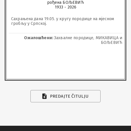
рођена БОЉЕВИЋ
1933 - 2026
Сахрањена дана 19.05. у кругу породице на мјесном 
гробљу у Српској.
Ожалошћени:
Захвалне породице, МИКАВИЦА и
БОЉЕВИЋ
PREDAJTE ČITULJU