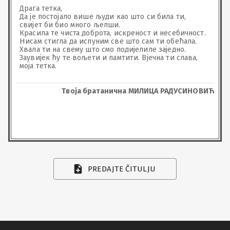
Драга тетка,

Да је постојало више људи као што си била ти, 
свијет би био много љепши.

Красила те чиста доброта, искреност и несебичност.

Нисам стигла да испуним све што сам ти обећала.

Хвала ти на свему што смо подијелиле заједно.

Заувијек ћу те вољети и памтити. Вјечна ти слава, 
моја тетка.
Твоја братанична МИЛИЦА РАДУСИНОВИЋ
PREDAJTE ČITULJU