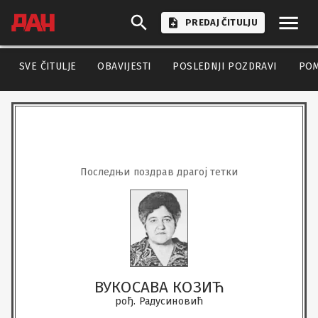
PREDAJ ČITULJU
SVE ČITULJE
OBAVIJESTI
POSLEDNJI POZDRAVI
PO
Последњи поздрав драгој тетки
ВУКОСАВА КОЗИЋ
рођ. Радусиновић