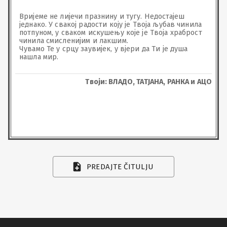
Вријеме не лијечи празнину и тугу. Недостајеш 
једнако. У свакој радости коју је Твоја љубав чинила 
потпуном, у сваком искушењу које је Твоја храброст 
чинила смисленијим и лакшим.

Чувамо Те у срцу заувијек, у вјери да Ти је душа 
нашла мир.
Твоји: ВЛАДО, ТАТЈАНА, РАНКА и АЦО
PREDAJTE ČITULJU