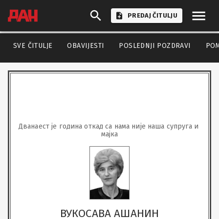
PREDAJ ČITULJU
SVE ČITULJE
OBAVIJESTI
POSLEDNJI POZDRAVI
PO
Дванаест је година откад са нама није наша супруга и 
мајка
ВУКОСАВА АШАНИН