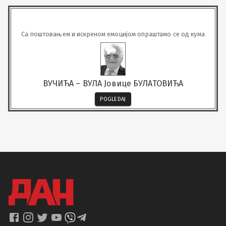
Са поштовањем и искреном емоцијом опраштамо се од кума
ВУЧИЋА – ВУЛА Јовице БУЛАТОВИЋА
POGLEDAJ