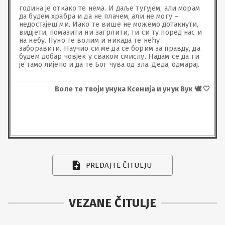
година је откако те нема. И даље тугујем, али морам 
да будем храбра и да не плачем, али не могу – 
недостајеш ми. Иако те више не можемо дотакнути, 
вид‌јети, помазити ни загрлити, ти си ту поред нас и 
на небу. Пуно те волим и никада те нећу 
заборавити. Научио си ме да се борим за правду, да 
будем добар човјек у сваком смислу. Надам се да ти 
је тамо лијепо и да те Бог чува од зла. Деда, одмарај.
Воле те твоји унука Ксенија и унук Вук 🕊️ 🤍
PREDAJTE ČITULJU
VEZANE ČITULJE