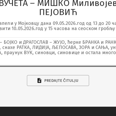
ВУЧЕТА – МИШКО Миливоје
ПЕЈОВИЋ
ели у Мојковцу дана 09.05.2026.год од 13 до 20 ча
вити 10.05.2026.год у 15 часова на сеоском гробљу
 БОЈКО и ДРАГОСЛАВ – ЖУЈО, ћерке БРАНКА и РАНК
снахе РАТКА, ЛИДИЈА, ЉЕПОСАВА, ЗОРА и САЊА, ун
, праунук ВУК, синовци, синовице и остала мног
PREDAJTE ČITULJU