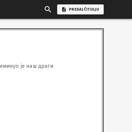
PREDAJ ČITULJU
реминуо је наш драги