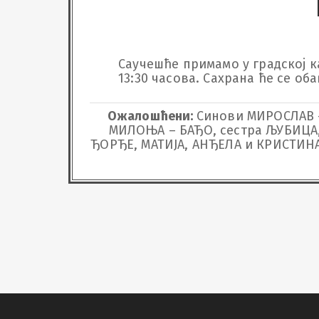
Саучешће примамо у градској кап
13:30 часова. Сахрана ће се оба
Ожалошћени:
Синови МИРОСЛАВ –
МИЛОЊА – БАЂО, сестра ЉУБИЦА, 
ЂОРЂЕ, МАТИЈА, АНЂЕЛА и КРИСТИНА