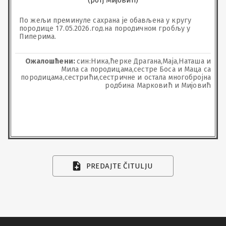
(рођ Мијовић)
По жељи преминуле сахрана је обављена у кругу 
породице 17.05.2026.год.на породичном гробљу у 
Пиперима.
Ожалошћени:
син:Ника,ћерке Драгана,Маја,Наташа и
Мила са породицама,сестре Боса и Маца са
породицама,сестрићи,сестричне и остала многобројна
родбина Марковић и Мијовић
PREDAJTE ČITULJU