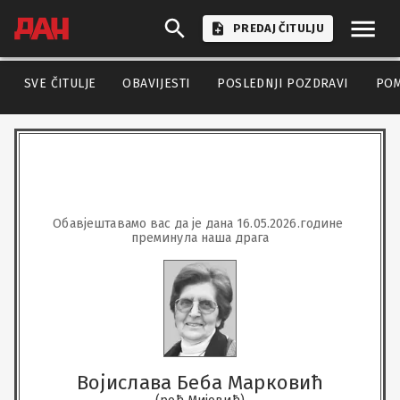
PREDAJ ČITULJU
SVE ČITULJE
OBAVIJESTI
POSLEDNJI POZDRAVI
PO
Обавјештавамо вас да је дана 16.05.2026.године 
преминула наша драга
Војислава Беба Марковић