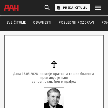
PREDAJ ČITULJU
SVE ČITULJE
OBAVIJESTI
POSLEDNJI POZDRAVI
PO
Дана 15.05.2026. послије кратке и тешке болести 
преминуо је наш

супруг, отац, ђед и прађед