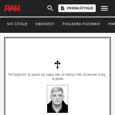
PREDAJ ČITULJU
SVE ČITULJE
OBAVIJESTI
POSLEDNJI POZDRAVI
PO
Четрдесет је дана од када нас је напустио вољени отац 
и деда