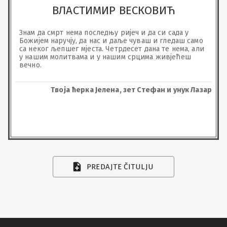
ВЛАСТИМИР ВЕСКОВИЋ
Знам да смрт нема последњу ријеч и да си сада у 
Божијем наручју, да нас и даље чуваш и гледаш само 
са неког љепшег мјеста. Четрдесет дана те нема, али 
у нашим молитвама и у нашим срцима живјећеш 
вечно.
Твоја ћерка Јелена, зет Стефан и унук Лазар
PREDAJTE ČITULJU