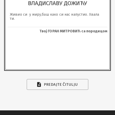
ВЛАДИСЛАВУ ДОЖИЋУ
Живио си  у миру,баш како си нас напустио. Хвала 
ти.
Твој ГОРАН МИТРОВИЋ са породицом
PREDAJTE ČITULJU