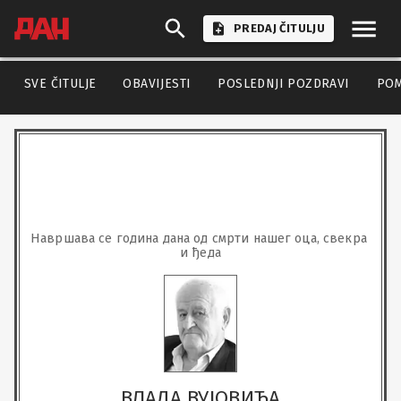
PREDAJ ČITULJU
SVE ČITULJE
OBAVIJESTI
POSLEDNJI POZDRAVI
PO
Навршава се година дана од смрти нашег оца, свекра 
и ђеда
ВЛАДА ВУЈОВИЋА