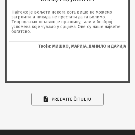
Најтеже је вољети некога кога више не можемо 
загрлити, а никада не престати да га волимо.

Твој одлазак оставио је празнину,  али и безброј 
успомена које чувамо у срцима. Оне су наше највеће 
богатсво.
Твоји: МИШКО, МАРИЈА, ДАНИЛО и ДАРИЈА
PREDAJTE ČITULJU