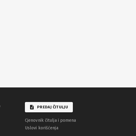
e
PREDAJ ČITULJU
Cjenovnik čitulja i pomena
Uslovi korišćenja