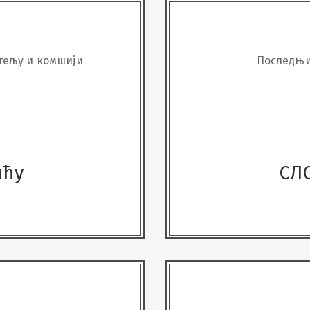
тељу и комшији
Последњи
ићу
СЛ