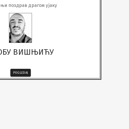
њи поздрав драгом ујаку
ОБУ ВИШЊИЋУ
POGLEDAJ