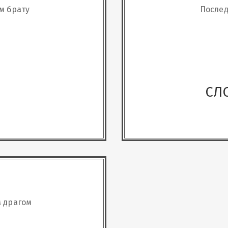
м брату
Послед
СЛ
 драгом