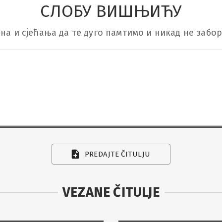
СЛОБУ ВИШЊИЋУ
ена и сјећања да те дуго памтимо и никад не забо
PREDAJTE ČITULJU
VEZANE ČITULJE