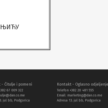
ШЊИЋУ
 - Čitulje i pomeni
Kontakt - Oglasno odjeljenj
+382 67 009 322
Telefon +382 20 481 555
tulje@dan.co.me
Email:
marketing@dan.co.me
3. jul bb, Podgorica
Adresa 13. jul bb, Podgorica