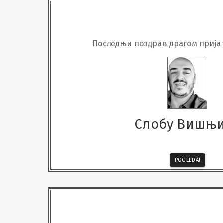
Последњи поздрав драгом прија
Слобу Вишњ
POGLEDAJ