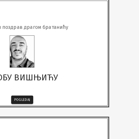
 поздрав драгом братанићу
ОБУ ВИШЊИЋУ
POGLEDAJ