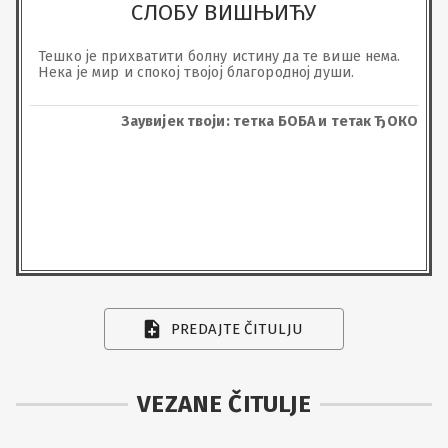
СЛОБУ ВИШЊИЋУ
Тешко је прихватити болну истину да те више нема. 
Нека је мир и спокој твојој благородној души.
Заувијек твоји: тетка БОБА и тетак ЂОКО
PREDAJTE ČITULJU
VEZANE ČITULJE