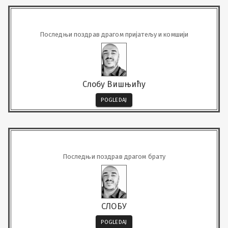
Последњи поздрав драгом пријатељу и комшији
Слобу Вишњићу
POGLEDAJ
Последњи поздрав драгом брату
СЛОБУ
POGLEDAJ