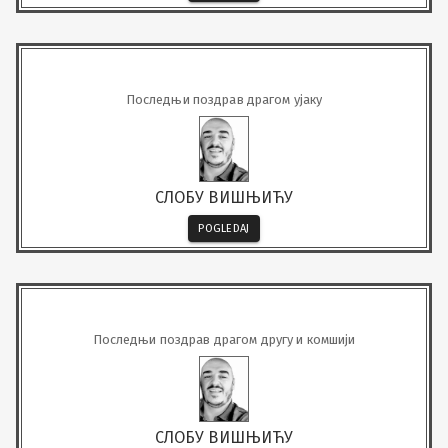
Последњи поздрав драгом ујаку
СЛОБУ ВИШЊИЋУ
POGLEDAJ
Последњи поздрав драгом другу и комшији
СЛОБУ ВИШЊИЋУ