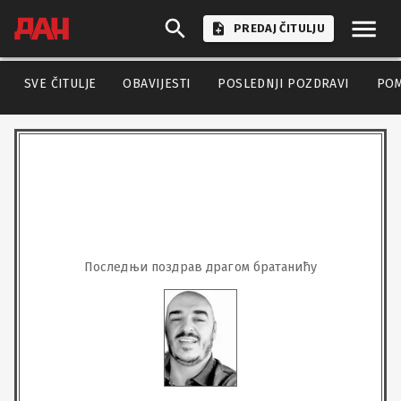
PREDAJ ČITULJU
SVE ČITULJE
OBAVIJESTI
POSLEDNJI POZDRAVI
PO
Последњи поздрав драгом братанићу