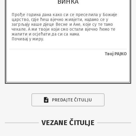
ВИНКА
Прође година дана како си се преселила у Божије 
царство, гдје ћеш вјечно живјети, надамо се у 
загрљају наше дјеце Весне и Ане, које су те тамо 
чекале. А ми твоји који смо остали вјечно ћемо те 
жалити и осјећати да си са нама.

Почивај у миру.
Твој РАЈКО
PREDAJTE ČITULJU
VEZANE ČITULJE