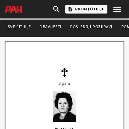
PREDAJ ČITULJU
SVE ČITULJE
OBAVIJESTI
POSLEDNJI POZDRAVI
PO
Драга