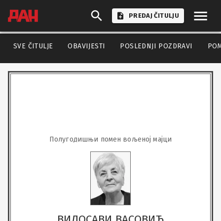
PREDAJ ČITULJU
SVE ČITULJE
OBAVIJESTI
POSLEDNJI POZDRAVI
PO
Полугодишњи помен вољеној мајци
ВИДОСАВИ ВАСОВИЋ