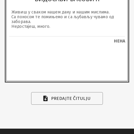
Живиш у сваком нашем дану и нашим мислима. 

Са поносом те помињемо и са љубављу чувамо од 
заборава. 

Недостајеш, много.
НЕНА
PREDAJTE ČITULJU