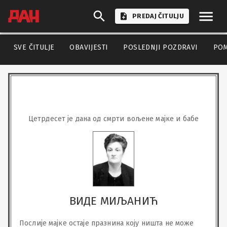
PREDAJ ČITULJU
SVE ČITULJE
OBAVIJESTI
POSLEDNJI POZDRAVI
PO
Цетрдесет је дана од смрти вољене мајке и бабе
ВИДЕ МИЉАНИЋ
Послије мајке остаје празнина коју ништа не може 