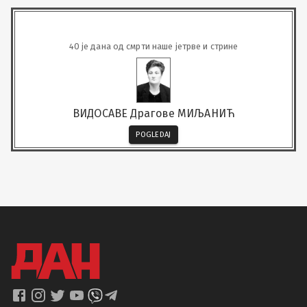
40 је дана од смрти наше јетрве и стрине
ВИДОСАВЕ Драгове МИЉАНИЋ
POGLEDAJ