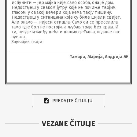
испунити — јер мајка није само особа, она је дом. 

Недостајеш у сваком јутру које не почиње твојим 
гласом, у свакој вечери која нема твоју тишину. 
Недостајеш у ситницама које су биле цијели свијет.

Али знамо — нијеси отишла. Само си се преселила 
тамо гд‌је бол не постоји, а љубав траје без краја. И 
ту, негд‌је између неба и наших сјећања, и даље нас 
чуваш.

Заувијек твоји
Тамара, Марија, Андрија.❤️
PREDAJTE ČITULJU
VEZANE ČITULJE