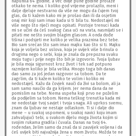
napunila 64 godine, a već dvije pune godine prolaze 
otkako te nema. I koliko god vrijeme prolazilo, meni i 
dalje djeluje nestvarno da više ne mogu da čujem tvoj 
glas, da ti kažem kako mi je prošao dan ili da osjetim 
onaj mir koji sam imao kada si ti bila tu. Nedostaješ mi 
više nego što riječi mogu opisati. Postoje trenuci kada 
mi se učini da ćeš svakog časa ući na vrata, nasmijati se i 
pitati me nešto svojim blagim glasom. A onda dođe 
tišina i podsjeti me koliko je velika praznina bez tebe. 
Bio sam srećan što sam imao majku kao što si ti. Majku 
koja je voljela bez uslova, koja je uvijek više brinula o 
drugima nego o sebi, koja je znala da prepozna svaku 
moju tugu i prije nego što bih je izgovorio. Tvoja ljubav 
je bila moja sigurnost kroz život i tek sad potpuno 
razmijem koliko je bila velika. Mnogo toga bih danas 
dao samo za još jedan razgovor sa tobom. Da te 
zagrlim, da ti kažem koliko te volim i koliko mi 
nedostaješ. Kažu da čovjek nauči da živi sa bolom, ali ja 
sam samo naučio da ga krijem. Jer nema dana da ne 
pomislim na tebe. Nema uspeha koji prvo ne poželim 
da podijelim sa tobom. Nema teškog trenutka kada mi 
ne nedostaje tvoj savjet i tvoja snaga. Ali uprkos svemu, 
znam da ljubav ne nestaje odlaskom. Ti si i dalje dio 
mene – u svakoj uspomeni, u svakoj navici koju imam 
zahvaljujući tebi, u svakom dijelu moga života kojim si 
svojim rukama gradila i čuvala. Danas na tvoj 64. 
rođendan, želim samo da znaš da si zauvijek voljena i da 
ćeš uvijek biti najvažnija žena u mom životu. Možda te ne 