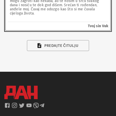
mogu zagrliti kao nekada, ali te nosim u srcu svakog 
dana i nosiću te dok god dišem. Srećan ti rođendan, 
anđele moj. Čuvaj me odozgo kao što si me čuvala 
cijeloga života.
Tvoj sin Vuk
PREDAJTE ČITULJU