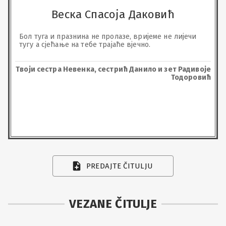
Веска Спасоја Даковић
Бол туга и празнина не пролазе, вријеме не лијечи 
тугу а сјећање на тебе трајаће вјечно.
Твоји сестра Невенка, сестрић Данило и зет Радивоје
Тодоровић
PREDAJTE ČITULJU
VEZANE ČITULJE