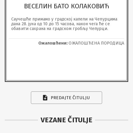
ВЕСЕЛИН БАТО КОЛАКОВИЋ
Саучешће примамо у градској капели на Чепурцима 
дана 28. јуна од 10 до 15 часова, након чега ће се 
обавити сахрана на градском гробљу Чепурци.
Ожалошћени:
ОЖАЛОШЋЕНА ПОРОДИЦА
PREDAJTE ČITULJU
VEZANE ČITULJE