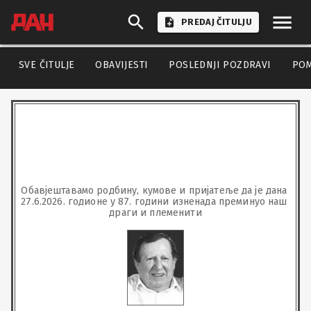
PREDAJ ČITULJU
SVE ČITULJE
OBAVIJESTI
POSLEDNJI POZDRAVI
PO
Обавјештавамо родбину, кумове и пријатеље да је дана 
27.6.2026. годионе у 87. години изненада преминуо наш 
драги и племенити