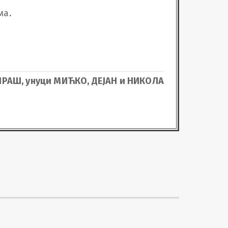
.

ИРАШ, унуци МИЋКО, ДЕЈАН и НИКОЛА