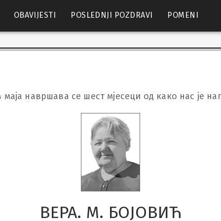
OBAVIJESTI
POSLEDNJI POZDRAVI
POMENI
4 маја навршава се шест мјесеци од како нас је на
ВЕРА. М. БОЈОВИЋ