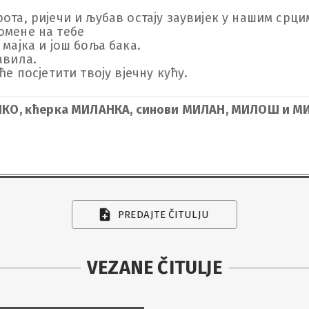
та, ријечи и љубав остају заувијек у нашим срцима
ене на тебе 

мајка и још боља бака.

вила.

ће посјетити твоју вјечну кућу.
ИШКО, кћерка МИЛАНКА, синови МИЛАН, МИЛОШ и М
PREDAJTE ČITULJU
VEZANE ČITULJE