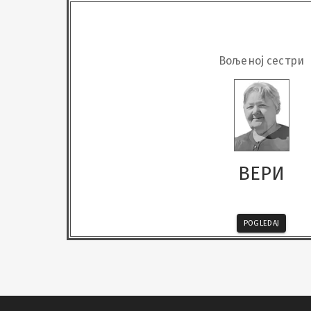
Вољеној сестри
ВЕРИ
POGLEDAJ