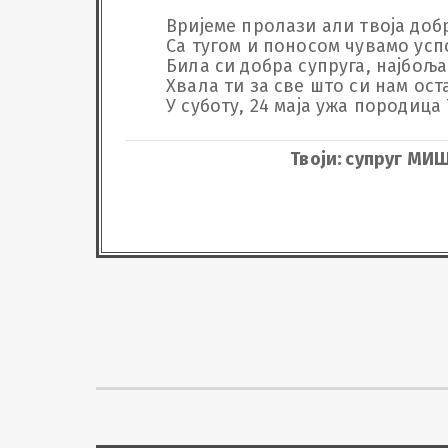
Вријеме пролази али твоја добро
Са тугом и поносом чувамо успом
Била си добра супруга, најбоља 
Хвала ти за све што си нам оста
У суботу, 24 маја ужа породица 
Твоји: супруг М