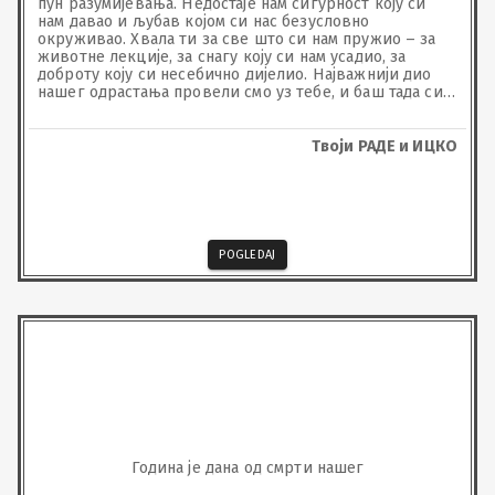
пун разумијевања. Недостаје нам сигурност коју си 
нам давао и љубав којом си нас безусловно 
окруживао. Хвала ти за све што си нам пружио – за 
животне лекције, за снагу коју си нам усадио, за 
доброту коју си несебично дијелио. Најважнији дио 
нашег одрастања провели смо уз тебе, и баш тада си 
нас научио шта значи бити човјек, како вољети и 
како остати достојанствен у сваком тренутку. Дао си 
нам темеље за живот и снагу да идемо даље, трудећи 
Твоји РАДЕ и ИЦКО
се да будемо достојни твог имена. Не недостајеш само 
нама. Недостајеш свима који су те вољели – нашој 
породици, пријатељима али и нашем друштву тата, 
јер си био човјек какав се ријетко сријеће. Људи те 
памте по топлини, по ријечи кја охрабрује и дјелима 
која говоре више од свега. Ни бол, ни тешки 
POGLEDAJ
тренуци нису могли да промијене оно што си био – 
човјек великог срца, пун љубави и бриге за друге. 
До самог краја остао си наш ослонац и примјер како 
се кроз живот иде уздигнуте главе. Чиста душо наша.
Година је дана од смрти нашег