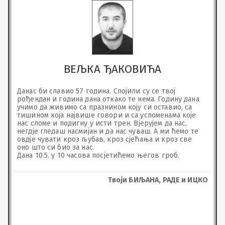
ВЕЉКА ЂАКОВИЋА
Данас би славио 57 година. Спојили су се твој 
рођендан и година дана откако те нема. Годину дана 
учимо да живимо са празнином коју си оставио, са 
тишином која највише говори и са успоменама које 
нас сломе и подигну у исти трен. Вјерујем да нас, 
негдје гледаш насмијан и да нас чуваш. А ми ћемо те 
овдје чувати кроз љубав, кроз сјећања и кроз све 
оно што си био за нас. 

Дана 10.5. у 10 часова посјетићемо његов гроб.
Твоји БИЉАНА, РАДЕ и ИЦКО