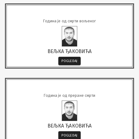
Година је од смрти вољеног
ВЕЉКА ЂАКОВИЋА
POGLEDAJ
Година је од преране смрти
ВЕЉКА ЂАКОВИЋА
POGLEDAJ