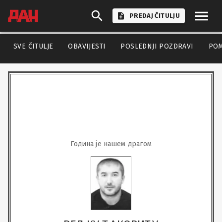
PREDAJ ČITULJU
SVE ČITULJE
OBAVIJESTI
POSLEDNJI POZDRAVI
PO
Година је нашем драгом