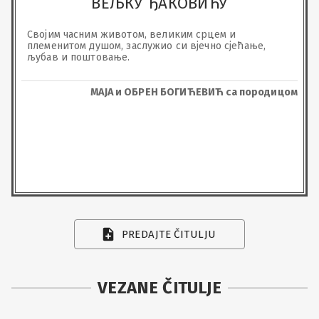
ВЕЉКУ ЂАКОВИЋУ
Својим часним животом, великим срцем и 
племенитом душом, заслужио си вјечно сјећање, 
љубав и поштовање.
МАЈА и ОБРЕН БОГИЋЕВИЋ са породицом
PREDAJTE ČITULJU
VEZANE ČITULJE