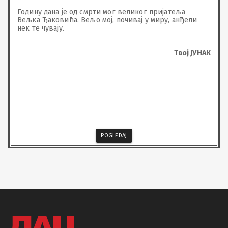
Годину дана је од смрти мог великог пријатеља 
Вељка Ђаковића. Вељо мој, почивај у миру, анђели 
нек те чувају.
Твој ЈУНАК
POGLEDAJ