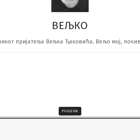
ВЕЉКО
ликог пријатеља Вељка Ђаковића. Вељо мој, почива
POGLEDAJ