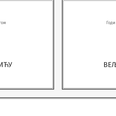
гом
Годи
ИЋУ
ВЕ