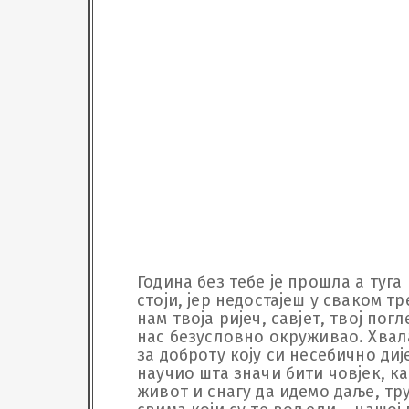
Година без тебе је прошла а туга
стоји, јер недостајеш у сваком 
нам твоја ријеч, савјет, твој по
нас безусловно окруживао. Хвала 
за доброту коју си несебично диј
научио шта значи бити човјек, к
живот и снагу да идемо даље, тр