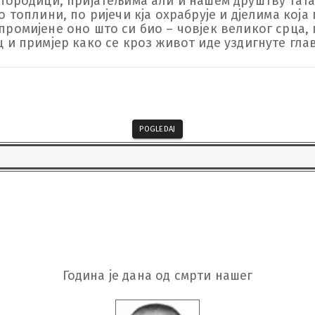
породици, пријатељима али и нашем друштву тата, 
о топлини, по ријечи кја охрабрује и дјелима која 
промијене оно што си био – човјек великог срца, п
ц и примјер како се кроз живот иде уздигнуте гла
POGLEDAJ
Година је дана од смрти нашег