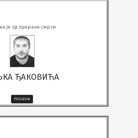
на је од преране смрти
ЉКА ЂАКОВИЋА
POGLEDAJ