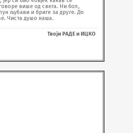
јер си био човјек какав се 
говоре више од свега. Ни бол, 
ун љубави и бриге за друге. До 
ве. Чиста душо наша.
Твоји РАДЕ и ИЦКО