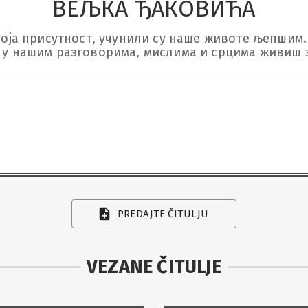
ВЕЉКА ЂАКОВИЋА
твоја присутност, учунили су наше животе љепшим.

а у нашим разговорима, мислима и срцима живиш з
PREDAJTE ČITULJU
VEZANE ČITULJE