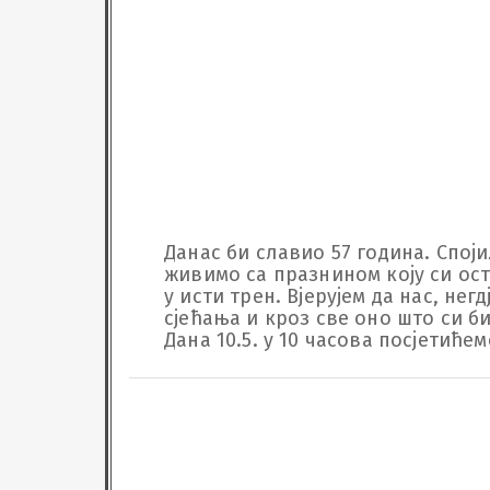
Данас би славио 57 година. Споји
живимо са празнином коју си ост
у исти трен. Вјерујем да нас, нег
сјећања и кроз све оно што си био 
Дана 10.5. у 10 часова посјетиће