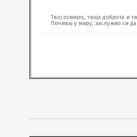
Твој осмијех, твоја доброта и 
Почивај у миру, заслужио си д