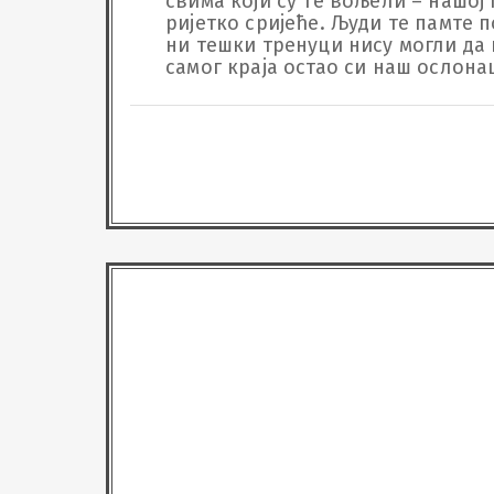
свима који су те вољели – нашој 
ријетко сријеће. Људи те памте п
ни тешки тренуци нису могли да 
самог краја остао си наш ослона