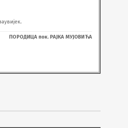
аувијек.
ПОРОДИЦА пок. РАЈКА МУЈОВИЋА