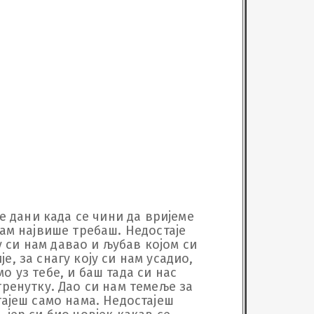
е дани када се чини да вријеме 
ам највише требаш. Недостаје 
у си нам давао и љубав којом си 
, за снагу коју си нам усадио, 
 уз тебе, и баш тада си нас 
тренутку. Дао си нам темеље за 
тајеш само нама. Недостајеш 