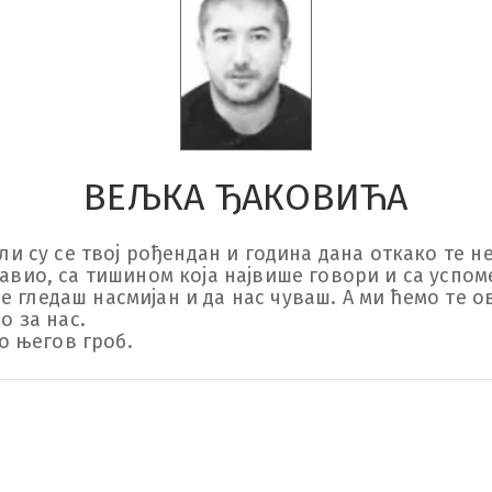
ВЕЉКА ЂАКОВИЋА
ли су се твој рођендан и година дана откако те н
авио, са тишином која највише говори и са успом
дје гледаш насмијан и да нас чуваш. А ми ћемо те о
за нас. 

мо његов гроб.