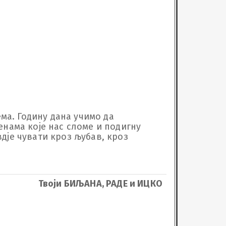
ема. Годину дана учимо да 
енама које нас сломе и подигну 
вдје чувати кроз љубав, кроз 
Твоји БИЉАНА, РАДЕ и ИЦКО