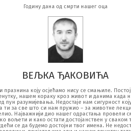
Годину дана од смрти нашег оца
ВЕЉКА ЂАКОВИЋА
 и празнина коју осјећамо нису се смањиле. Постој
тренутку, нашем кораку кроз живот и данима када н
глед пун разумијевања. Недостаје нам сигурност кој
ти за све што си нам пружио – за животне лекције
елио. Најважнији дио нашег одрастања провели смо
ако вољети и како остати достојанствен у сваком 
удећи се да будемо достојни твог имена. Не недос