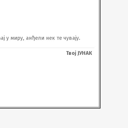
ј у миру, анђели нек те чувају.
Твој ЈУНАК