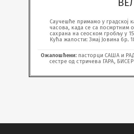
ВЕ
Саучешће примамо у градској кап
часова, када се са посмртним о
сахрана на сеоском гробљу у 15 
Кућа жалости: Змај Јовина бр. 1
Ожалошћени:
пасторци САША и РА
сестре од стричева ГАРА, БИСЕ