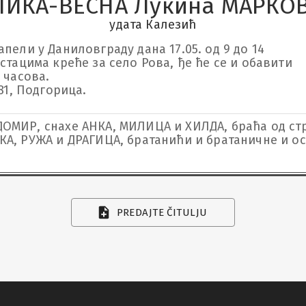
ЛИКА-ВЕСНА Лукина МАРКО
удата Калезић
ели у Даниловграду дана 17.05. од 9 до 14

стацима креће за село Рова, ђе ће се и обавити

часова.

81, Подгорица.
ДОМИР, снахе АНКА, МИЛИЦА и ХИЛДА, браћа од ст
РКА, РУЖА и ДРАГИЦА, братанићи и братаничне и
PREDAJTE ČITULJU