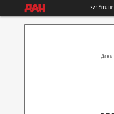
SVE ČITULJE
Дана 