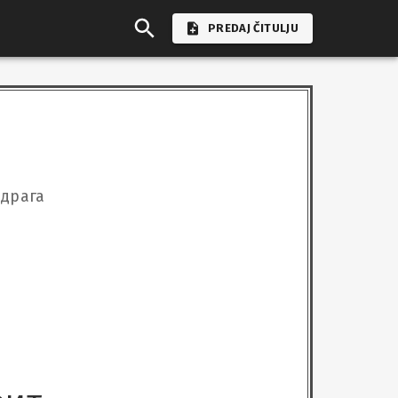
PREDAJ ČITULJU
 драга