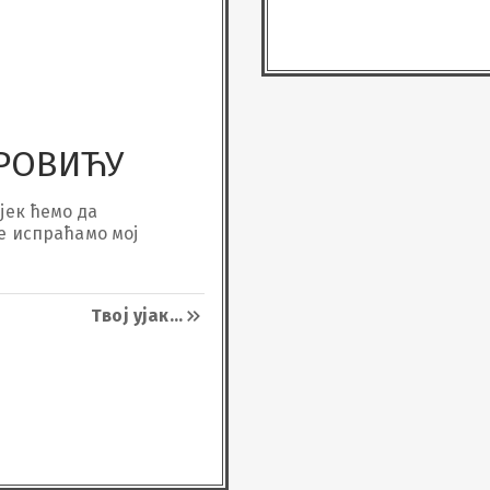
РОВИЋУ
јек ћемо да 
е испраћамо мој 
Твој ујак
...