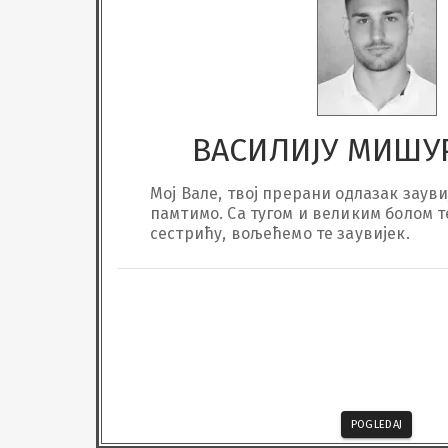
ВАСИЛИЈУ МИШУ
Мој Вале, твој прерани одлазак зауви
памтимо. Са тугом и великим болом т
сестрићу, вољећемо те заувијек.
POGLEDAJ