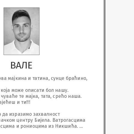
ВАЛЕ
ва мајкина и татина, сунце браћино, 
 која може описати бол нашу. 
 чуваће те мајка, тата, срећо наша. 
ћеш и ти!!!

 да изразимо захвалност 
ачком центру Бијела. Ватрогасцима 
асцима и рониоцима из Никшића. 
јединици ПСИ за потрагу и 