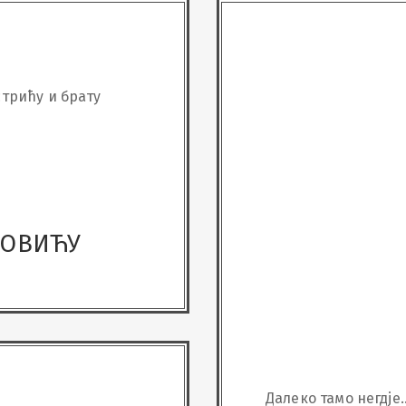
трићу и брату
РОВИЋУ
Далеко тамо негдје...