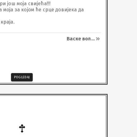
и још моја свијећа!!!

 моја за којом ће срце довијека да 
краја.
Васке вол
...
POGLEDAJ