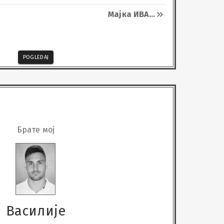
а и свим учесницима на несебичној 
Мајка ИВА
...


А!!!
POGLEDAJ
Брате мој
Василије