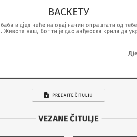
ВАСКЕТУ
баба и дјед неће на овај начин опраштати од тебе.
е. Животе наш, Бог ти је дао анђеоска крила да у
Дј
PREDAJTE ČITULJU
VEZANE ČITULJE