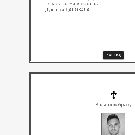
Остала те мајка жељна.

Душа ти ЦАРОВАЛА!
POGLEDAJ
Вољеном брату