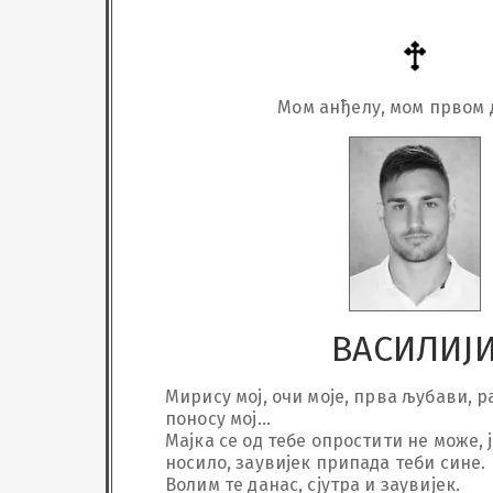
Мом анђелу, мом првом 
ВАСИЛИЈ
Мирису мој, очи моје, прва љубави, ра
поносу мој...

Мајка се од тебе опростити не може, ј
носило, заувијек припада теби сине.

Волим те данас, сјутра и заувијек.
