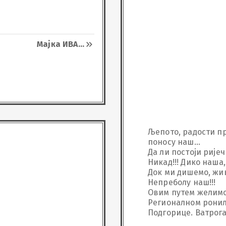
Мајка ИВА
...
Љепото, радости пр
поносу наш...

Да ли постоји ријеч
Никад!!! Дико наша,
Док ми дишемо, живје
Непреболу наш!!!

Овим путем желимо
Регионалном ронил
Подгорице. Ватрог
Јединици МУП ПТЈ, 