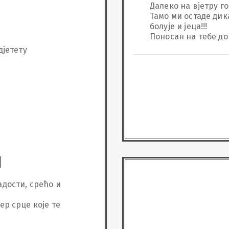
Далеко на вјетру гор
Тамо ми остаде дика
болује и јеца!!!

Поносан на тебе до 
дјетету
И
дости, срећо и 
ер срце које те 