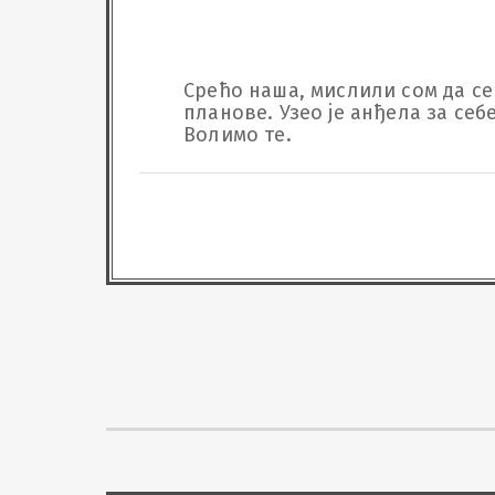
Срећо наша, мислили сом да се 
планове. Узео је анђела за себ
Волимо те.