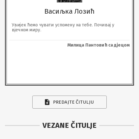
Васиљка Лозић
Увијек ћемо чувати успомену на тебе. Почивај у 
вјечном миру.
Милица Пантовић са д‌јецом
PREDAJTE ČITULJU
VEZANE ČITULJE