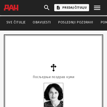
PREDAJ ČITULJU
SVE ČITULJE
OBAVIJESTI
POSLEDNJI POZDRAVI
PO
Посљедњи поздрав куми