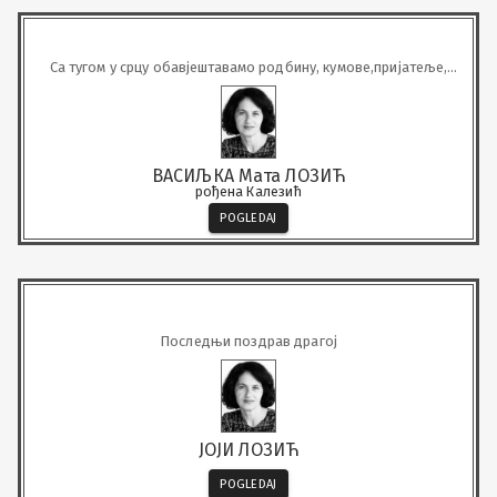
Са тугом у срцу обавјештавамо родбину, кумове,пријатеље,
комшије и познанике да је дана 14.06.2026. године у 75.години
живота преминула наша драга и вољена
ВАСИЉКА Мата ЛОЗИЋ
рођена Калезић
POGLEDAJ
Последњи поздрав драгој
ЈОЈИ ЛОЗИЋ
POGLEDAJ