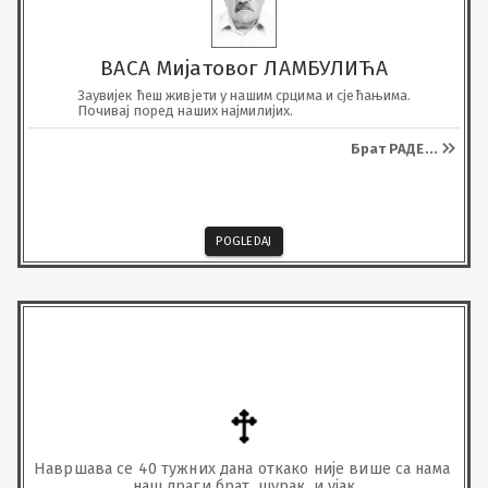
ВАСА Мијатовог ЛАМБУЛИЋА
Заувијек ћеш живјети у нашим срцима и сјећањима.

Почивај поред наших најмилијих.
Брат РАДЕ
...
POGLEDAJ
Навршава се 40 тужних дана откако није више са нама 
наш драги брат, шурак, и ујак