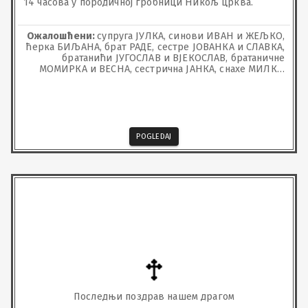
14 часова у породичној гробници Никољ црква.
Ожалошћени:
супруга ЈУЛКА, синови ИВАН и ЖЕЉКО,
ћерка БИЉАНА, брат РАДЕ, сестре ЈОВАНКА и СЛАВКА,
братанићи ЈУГОСЛАВ и ВЈЕКОСЛАВ, братаничне
МОМИРКА и ВЕСНА, сестрична ЈАНКА, снахе МИЛКА,
ЈАДРАНКА, ЛЕЛА, ДЕЈАНА и СУЗАНА, унучад РАДОВАН,
ДАВИД, НИКОЛИНА, ЈОВАНА, ИВАНА, УНА и ТАРА,
сестрићи и остала многобројна родбина ЛАМБУЛИЋ
POGLEDAJ
Последњи поздрав нашем драгом