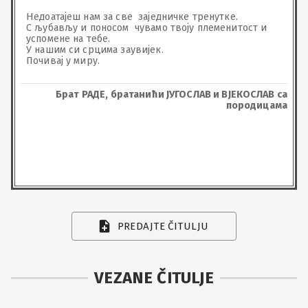
Недоатајеш нам за све  заједничке тренутке.

С љубављу и поносом  чувамо твоју племенитост и  
успомене на тебе.

У нашим си срцима заувијек.

Почивај у миру.
Брат РАДЕ, братанићи ЈУГОСЛАВ и ВЈЕКОСЛАВ са
породицама
PREDAJTE ČITULJU
VEZANE ČITULJE