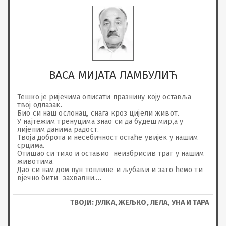
ВАСА МИЈАТА ЛАМБУЛИЋ
Тешко је ријечима описати празнину коју оставља 
твој одлазак.

Био си наш ослонац, снага кроз цијели живот.

У најтежим тренуцима знао си да будеш мир,а у 
лијепим данима радост.

Твоја доброта и несебичност остаће увијек у нашим 
срцима.

Отишао си тихо и оставио  неизбрисив траг у нашим 
животима.

Дао си нам дом пун топлине и љубави и зато ћемо ти 
вјечно бити  захвални.

Почивај у миру.
ТВОЈИ: ЈУЛКА, ЖЕЉКО, ЛЕЛА, УНА И ТАРА