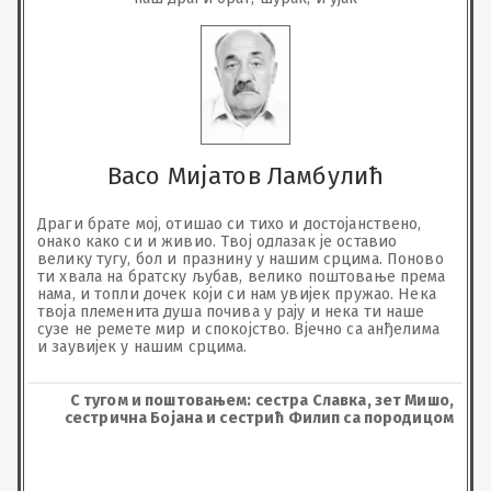
Васо Мијатов Ламбулић
Драги брате мој, отишао си тихо и достојанствено, 
онако како си и живио. Твој одлазак је оставио 
велику тугу, бол и празнину у нашим срцима. Поново 
ти хвала на братску љубав, велико поштовање према 
нама, и топли дочек који си нам увијек пружао. Нека 
твоја племенита душа почива у рају и нека ти наше 
сузе не ремете мир и спокојство. Вјечно са анђелима 
и заувијек у нашим срцима.
С тугом и поштовањем: сестра Славка, зет Мишо,
сестрична Бојана и сестрић Филип са породицом