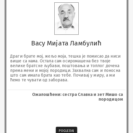
Васу Мијата Ламбулић
Драги брате мој, жељо моја, тешка је помисао да ниси 
више са нама. Остала сам осиромашена без твоје 
велике братске љубави, поштовања и топлог дочека 
према мени и мојој породици. Захвална сам и поносна 
што сам имала брата као тебе. Почивај у миру, а ми 
ћемо те чувати од заборава.
Ожалошћени: сестра Славка и зет Мишо са
породицом
POGLEDAJ