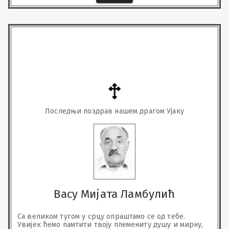
Последњи поздрав нашем драгом Ујаку
Васу Мијата Ламбулић
Са великом тугом у срцу опраштамо се од тебе. 
Увијек ћемо памтити твоју племениту душу и мирну, 