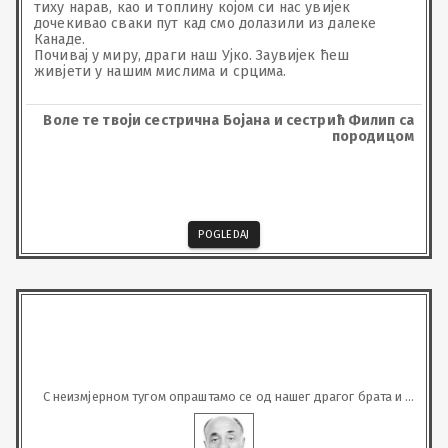
тиху нарав, као и топлину којом си нас увијек 
дочекивао сваки пут кад смо долазили из далеке 
Канаде.

Почивај у миру, драги наш Ујко. Заувијек ћеш 
живјети у нашим мислима и срцима.
Воле те твоји сестрична Бојана и сестрић Филип са
породицом
POGLEDAJ
С неизмјерном тугом опраштамо се од нашег драгог брата и 
стрица