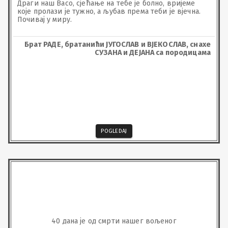
Драги наш Васо, сјећање на тебе је болно, вријемe 
које пролази је тужно, а љубав према теби је вјечна. 

Почивај у миру.
Брат РАДЕ, братанићи ЈУГОСЛАВ и ВЈЕКОСЛАВ, снахе
СУЗАНА и ДЕЈАНА са породицама
POGLEDAJ
40 дана је од смрти нашег вољеног