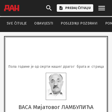
PREDAJ ČITULJU
SVE ČITULJE
OBAVIJESTI
POSLEDNJI POZDRAVI
PO
Пола године је од смрти нашег драгог  брата и  стрица
ВАСА Мијатовог ЛАМБУЛИЋА