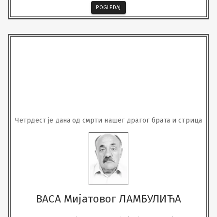
POGLEDAJ
Четрдест је дана од смрти нашег драгог брата и стрица
ВАСА Мијатовог ЛАМБУЛИЋА