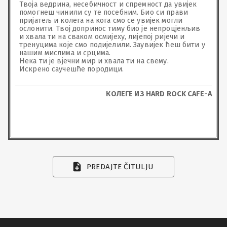
Твоја ведрина, несебичност и спремност да увијек 
помогнеш чинили су те посебним. Био си прави 
пријатељ и колега на кога смо се увијек могли 
ослонити. Твој допринос тиму био је непроцјенљив 
и хвала ти на сваком осмијеху, лијепој ријечи и 
тренуцима које смо подијелили. Заувијек ћеш бити у 
нашим мислима и срцима.

Нека ти је вјечни мир и хвала ти на свему.

Искрено саучешће породици.
КОЛЕГЕ ИЗ HARD ROCK CAFE-A
PREDAJTE ČITULJU