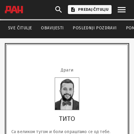
PREDAJ ČITULJU
SVE ČITULJE
OBAVIJESTI
POSLEDNJI POZDRAVI
PO
Драги
ТИТО
Са великом тугом и боли опраштамо се од тебе.
