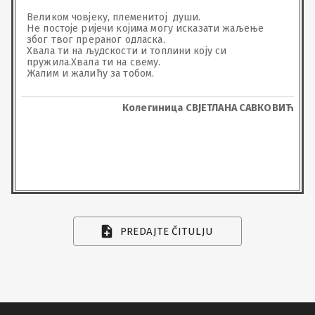
Великом човјеку, племенитој  души.

Не постоје ријечи којима могу исказати жаљење 
због твог прераног одласка.

Хвала ти на људскости и топлини коју си 
пружила.Хвала ти на свему.

Жалим и жалићу за тобом.
Колегиница СВЈЕТЛАНА САВКОВИЋ
PREDAJTE ČITULJU