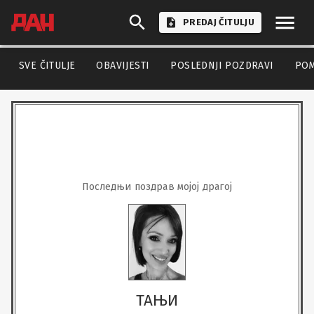
PREDAJ ČITULJU
SVE ČITULJE
OBAVIJESTI
POSLEDNJI POZDRAVI
PO
Последњи поздрав мојој драгој
ТАЊИ