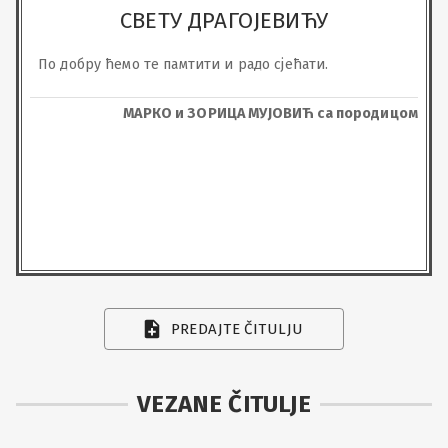
СВЕТУ ДРАГОЈЕВИЋУ
По добру ћемо те памтити и радо сјећати.
МАРКО и ЗОРИЦА МУЈОВИЋ са породицом
PREDAJTE ČITULJU
VEZANE ČITULJE