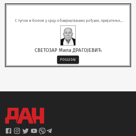
С тугом и болом у срцу обавјештавамо рођаке, пријатеље,
кумове да је дана 08.06.2026. у 82. години живота преминуо наш
најдражи
СВЕТОЗАР Мила ДРАГОЈЕВИЋ
POGLEDAJ