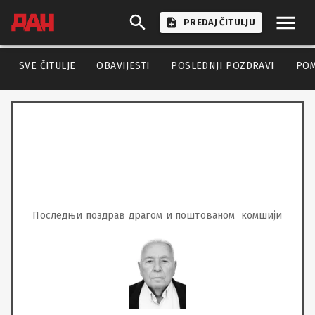
PREDAJ ČITULJU
SVE ČITULJE
OBAVIJESTI
POSLEDNJI POZDRAVI
PO
Последњи поздрав драгом и поштованом  комшији