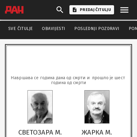
PREDAJ ČITULJU
SVE ČITULJE
OBAVIJESTI
POSLEDNJI POZDRAVI
PO
Навршава се година дана од смрти и  прошло је шест 
година од смрти
СВЕТОЗАРА М.
ЖАРКА М.