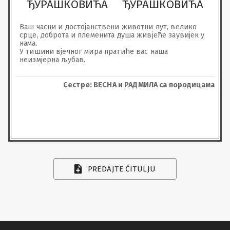
ЂУРАШКОВИЋА
ЂУРАШКОВИЋА
Ваш часни и достојанствени животни пут, велико 
срце, доброта и племенита душа живјеће заувијек у 
нама. 

У тишини вјечног мира пратиће вас наша 
неизмјерна љубав.
Сестре: ВЕСНА и РАДМИЛА са породицама
PREDAJTE ČITULJU