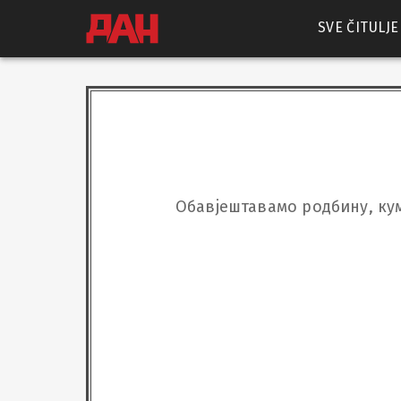
SVE ČITULJE
Обавјештавамо родбину, кум