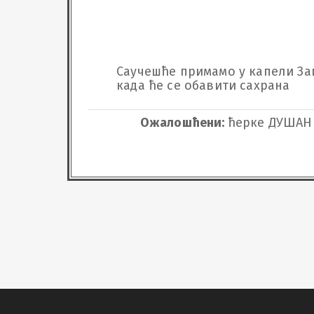
Саучешће примамо у капели Загор
када ће се обавити сахрана
Ожалошћени:
ћерке ДУШАНК