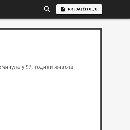
PREDAJ ČITULJU
еминула у 97. години живота