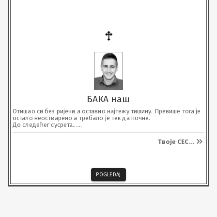
БАКА наш
Отишао си без ријечи а оставио најтежу тишину. Превише тога је 
остало неостварено а требало је тек да почне.

До следећег сусрета...

Почивај у миру, највољенији.
Твоје СЕС
...
POGLEDAJ