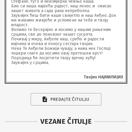
Стефане, туго и неизмјерна чежњо наша.

Био си наша највећа радост, наш понос и  смисао 
нашег живота а сада рана непреболна.

Заувијек ћеш бити наше свијетло и наш Анђео. Док 
ми живимо живјеће и успомене на тебе и твоју 
младост.

Волимо те бескрајно и носимо у нашим рањеним 
срцима, све до поновног нашег сусрета.

Почивај у миру, Анђеле наш, срећо и радости 
мајчина и очева и поносу сестара твојих.

Нека Те Анђели Божији чувају, а нама нек Господ 
подари снаге да носимо овај претешки крст!

Породица ће посјетити твоју вјечну кућу!

Заувијек у срцима,
Твојих НАЈМИЛИЈИХ
PREDAJTE ČITULJU
VEZANE ČITULJE