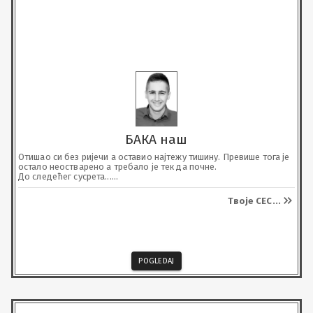
БАКА наш
Отишао си без ријечи а оставио најтежу тишину. Превише тога је 
остало неостварено а требало је тек да почне.

До следећег сусрета...

Почивај у миру, највољенији.
Твоје СЕС
...
POGLEDAJ