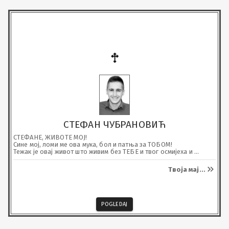
СТЕФАН ЧУБРАНОВИЋ
СТЕФАНЕ, ЖИВОТЕ МОЈ!

Сине мој, ломи ме ова мука, бол и патња за ТОБОМ!

Тежак је овај живот што живим без ТЕБЕ и твог осмијеха и 
загрљаја.

Тражим те у сновима, сине, у њима си и даље у мом загрљају, 
Твоја мај
...
оном топлом који смо ти и ја знали и умјели једно другом дати.

Нема веће боли него кад мајка сахрани оног ког роди, а срце јој 
и даље куца рањено и неутјешно!
POGLEDAJ