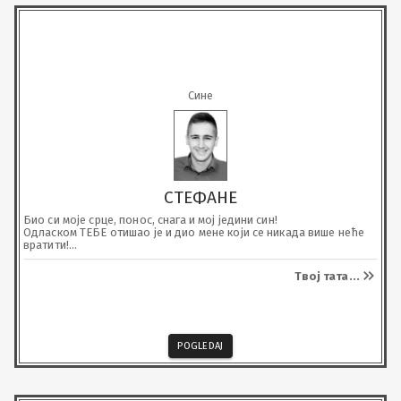
Сине
СТЕФАНЕ
Био си моје срце, понос, снага и мој једини син!

Одласком ТЕБЕ отишао је и дио мене који се никада више неће 
вратити!

Живим али више нисам исти човјек.

Ако постоји мјесто гдје се људи поново сријећу, вјерујем да ће 
Твој тата
...
доћи дан када ћемо се опет загрлити!

До тада чуваћу ТЕ у сваком откуцају срца мог и у свакој сузи која 
носи име Твоје!

Волим Те данас, сјутра и вољећу Те док год дишем. Почивај у 
миру Анђеле мој!
POGLEDAJ