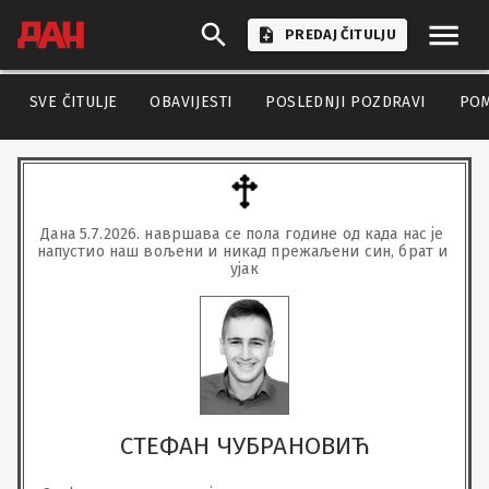
PREDAJ ČITULJU
SVE ČITULJE
OBAVIJESTI
POSLEDNJI POZDRAVI
PO
Дана 5.7.2026. навршава се пола године од када нас је 
напустио наш вољени и никад прежаљени син, брат и 
ујак
СТЕФАН ЧУБРАНОВИЋ