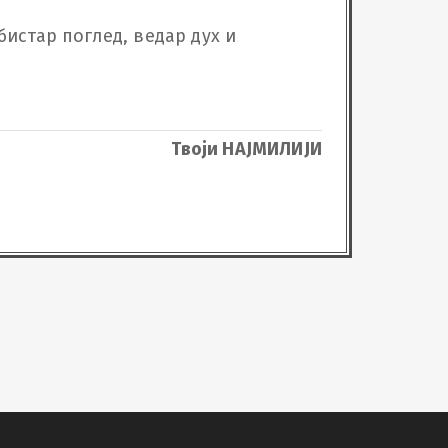
истар поглед, ведар дух и 
Твоји НАЈМИЛИЈИ