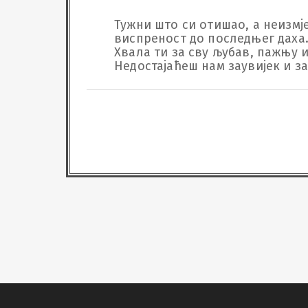
Тужни што си отишао, а неизмј
виспреност до последњег даха. 
Хвала ти за сву љубав, пажњу и
Недостајаћеш нам заувијек и з