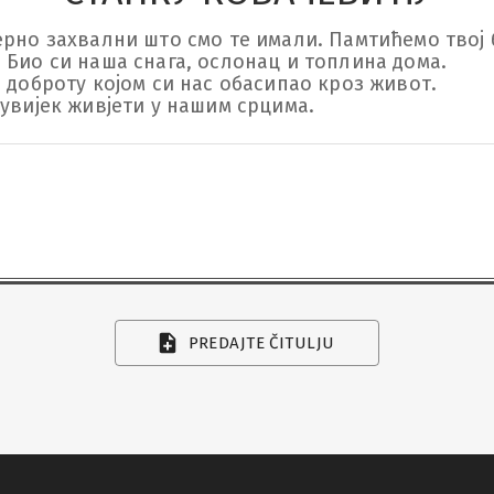
ерно захвални што смо те имали. Памтићемо твој б
Био си наша снага, ослонац и топлина дома. 

 доброту којом си нас обасипао кроз живот.

аувијек живјети у нашим срцима.
PREDAJTE ČITULJU