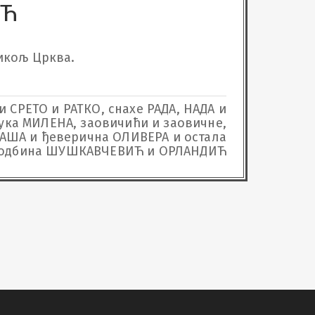
ИЋ
кољ Црква.

 СРЕТО и РАТКО, снахе РАДА, НАДА и
нука МИЛЕНА, заовичићи и заовичне,
 САША и ђеверична ОЛИВЕРА и остала
одбина ШУШКАВЧЕВИЋ и ОРЛАНДИЋ