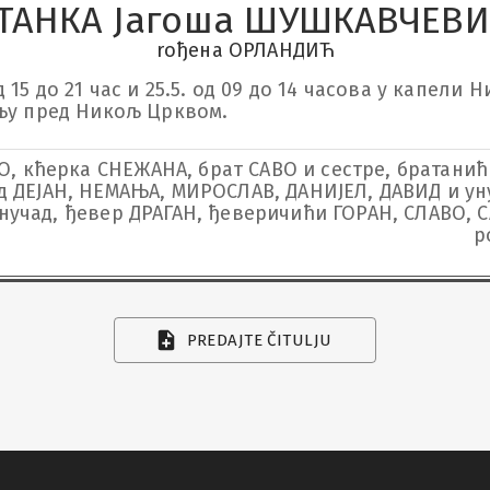
ТАНКА Јагоша ШУШКАВЧЕВ
rођена ОРЛАНДИЋ
15 до 21 час и 25.5. од 09 до 14 часова у капели Ни
бљу пред Никољ Црквом.
, кћерка СНЕЖАНА, брат САВО и сестре, братанићи
ад ДЕЈАН, НЕМАЊА, МИРОСЛАВ, ДАНИЈЕЛ, ДАВИД и у
унучад, ђевер ДРАГАН, ђеверичићи ГОРАН, СЛАВО,
р
PREDAJTE ČITULJU