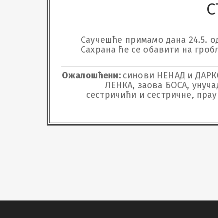
С
Саучешће примамо дана 24.5. од 
Сахрана ће се обавити на гро
Ожалошћени:
синови НЕНАД и ДАРКО
ЛЕНКА, заова БОСА, унуч
сестричићи и сестричне, пра