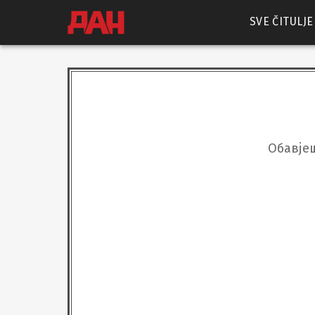
SVE ČITULJE
Обавјеш