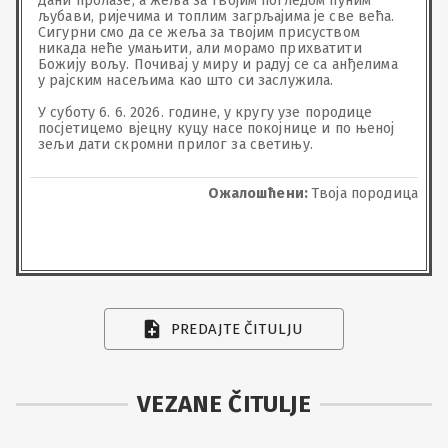
Дани пролазе, а жеља за твојим погледом пуним 
љубави, ријечима и топлим загрљајима је све већа. 
Сигурни смо да се жеља за твојим присуством  
никада неће умањити, али морамо прихватити 
Божију вољу. Почивај у миру и радуј се са анђелима 
у рајским насељима као што си заслужила. 

У суботу 6. 6. 2026. године, у кругу узе породице 
посјетицемо вјецну куцу насе покојнице и по њеној 
зељи дати скромни прилог за светињу.
Ожалошћени:
Твоја породица
PREDAJTE ČITULJU
VEZANE ČITULJE