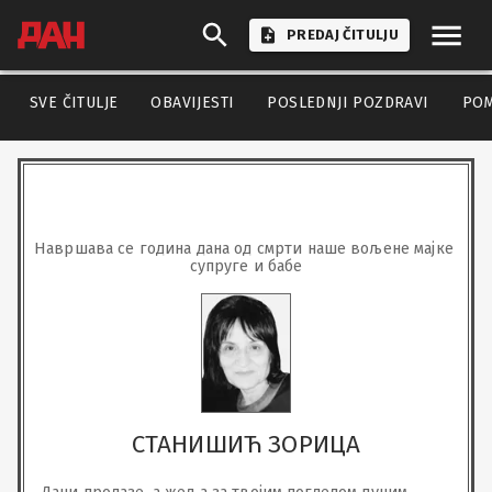
PREDAJ ČITULJU
SVE ČITULJE
OBAVIJESTI
POSLEDNJI POZDRAVI
PO
Навршава се година дана од смрти наше вољене мајке 
супруге и бабе
СТАНИШИЋ ЗОРИЦА