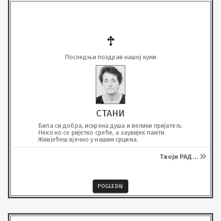
Последњи поздрав нашој куми
СТАНИ
Била си добра, искрена душа и велики пријатељ.

Неко ко се ријетко среће, а заувијек памти.

Живјећеш вјечно у нашим срцима.
Твоји РАД
...
POGLEDAJ