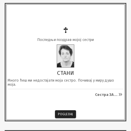
Последњи поздрав мојој сестри
СТАНИ
Много ћеш ми недостајати моја сестро. Почивај у миру душо 
моја.
Сестра ЗА
...
POGLEDAJ