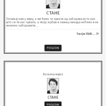
СТАНЕ
Почивај нам у миру, а ми ћемо те чувати од заборава исто као 
што си ти нас чувала, а твоју љубав и пажњу никада нећемо и не 
можемо заборавити.

Нека нам те анђели чувају.
Твоји ПАВ
...
POGLEDAJ
Вољена мајко
СТАНЕ
POGLEDAJ