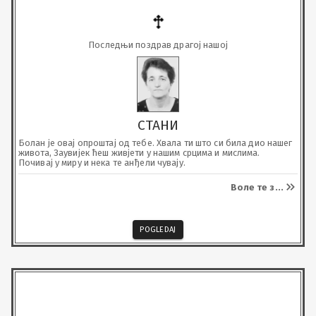
Последњи поздрав драгој нашој
СТАНИ
Болан је овај опроштај од тебе. Хвала ти што си била дио нашег 
живота, Заувијек ћеш живјети у нашим срцима и мислима. 
Почивај у миру и нека те анђели чувају.
Воле те з
...
POGLEDAJ