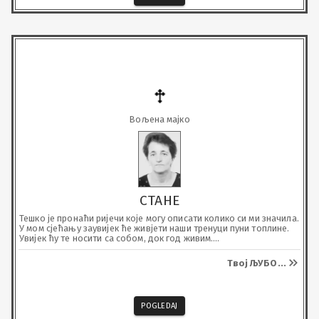
Вољена мајко
СТАНЕ
Тешко је пронаћи ријечи које могу описати колико си ми значила.

У мом сјећању заувијек ће живјети наши тренуци пуни топлине.

Увијек ћу те носити са собом, док год живим.

Нека ти је вјечна памијат, а Бог нека ти подари Царство небеско.
Твој ЉУБО
...
POGLEDAJ