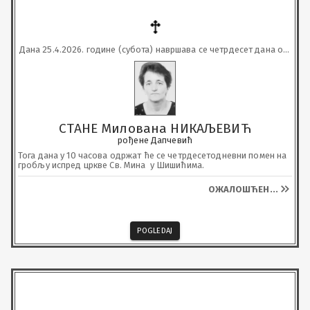
Дана 25.4.2026. године (субота) навршава се четрдесет дана од 
смрти
СТАНЕ Милована НИКАЉЕВИЋ
рођене Дапчевић
Тога дана у 10 часова одржат ће се четрдесетодневни помен на 
гробљу испред цркве Св. Мина  у Шишићима.
ОЖАЛОШЋЕН
...
POGLEDAJ