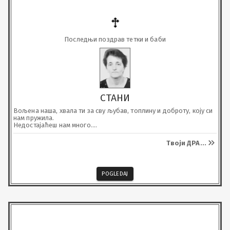
Последњи поздрав тетки и баби
СТАНИ
Вољена наша, хвала ти за сву љубав, топлину и доброту, коју си 
нам пружила.

Недостајаћеш нам много.

Почивај у миру.
Твоји ДРА
...
POGLEDAJ