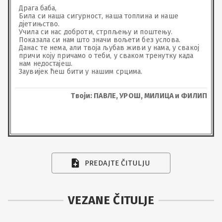
Драга баба,

Била си наша сигурност, наша топлина и наше 
дјетињство.

Учила си нас доброти, стрпљењу и поштењу.

Показала си нам што значи вољети без услова.

Данас те нема, али твоја љубав живи у нама, у свакој 
причи коју причамо о теби, у сваком тренутку када 
нам недостајеш.

Заувијек ћеш бити у нашим срцима.
Твоји: ПАВЛЕ, УРОШ, МИЛИЦА и ФИЛИП
PREDAJTE ČITULJU
VEZANE ČITULJE