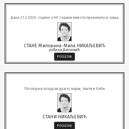
Дана 21.3.2026. године у 69. години живота преминула је наша
вољена
СТАНЕ Милована-Мила НИКАЉЕВИЋ
рођена Дапчевић
POGLEDAJ
Последњи поздрав драгој мајци, ташти и баби
СТАНИ НИКАЉЕВИЋ
POGLEDAJ