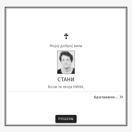
Мојој доброј вили
СТАНИ
Воли те твоја НИНА,
братаничн
...
POGLEDAJ