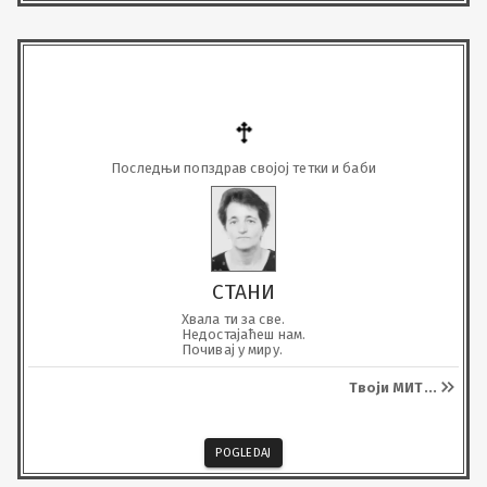
Последњи попздрав својој тетки и баби
СТАНИ
Хвала ти за све.

Недостајаћеш нам.

Почивај у миру.
Твоји МИТ
...
POGLEDAJ