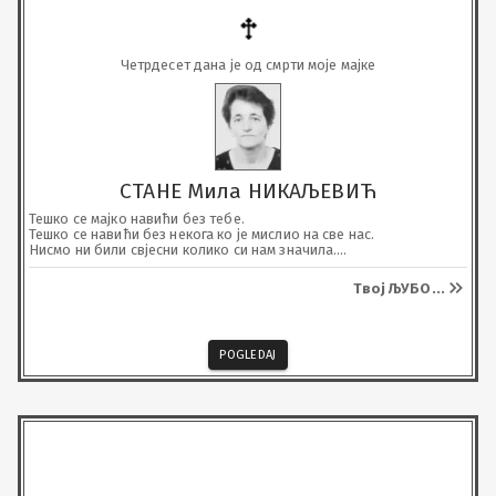
Четрдесет дана је од смрти моје мајке
СТАНЕ Мила НИКАЉЕВИЋ
Тешко се мајко навићи без тебе.

Тешко се навићи без некога ко је мислио на све нас.

Нисмо ни били свјесни колико си нам значила.

Почивај у миру, Бог нека ти подари Царство Небеско, а ми ћемо 
те чувати од заборава.
Твој ЉУБО
...
POGLEDAJ