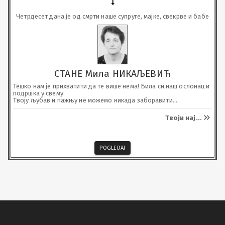
Четрдесет дана је од смрти наше супруге, мајке, свекрве и бабе
СТАНЕ Мила НИКАЉЕВИЋ
Тешко нам је прихватити да те више нема! Била си наш ослонац и 
подршка у свему.

Твоју љубав и пажњу не можемо никада заборавити.

Поготову љубав и пажњу коју си посветила својим унучадима.

Почивај у миру и нека нам те Анђели чувају.
Твоји нај
...
POGLEDAJ