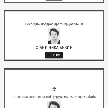
Последњи поздрав драгој пријатељици
СТАНИ НИКАЉЕВИЋ
POGLEDAJ
Последњи поздрав драгој супрузи, мајци, свекрви и баби