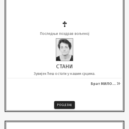
Последњи поздрав вољеној
СТАНИ
Зувијек ћеш остати у нашим срцима.
Брат МИЛО
...
POGLEDAJ