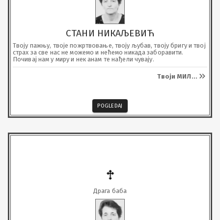
СТАНИ НИКАЉЕВИЋ
Твоју пажњу, твоје пожртвовање, твоју љубав, твоју бригу и твој 
страх за све нас не можемо и нећемо никада заборавити.

Почивај нам у миру и нек анам те нађели чувају.
Твоји МИЛ
...
POGLEDAJ
Драга баба