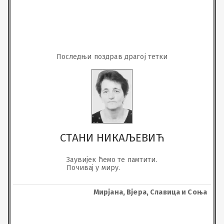
Последњи поздрав драгој тетки
СТАНИ НИКАЉЕВИЋ
Заувијек ћемо те памтити.

Почивај у миру.
Мирјана, Вјера, Славица и Соња