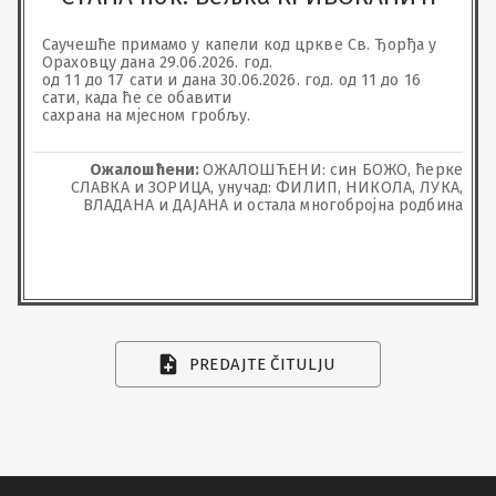
Саучешће примамо у капели код цркве Св. Ђорђа у 
Ораховцу дана 29.06.2026. год.

од 11 до 17 сати и дана 30.06.2026. год. од 11 до 16 
сати, када ће се обавити

сахрана на мјесном гробљу.
Ожалошћени:
ОЖАЛОШЋЕНИ: син БОЖО, ћерке
СЛАВКА и ЗОРИЦА, унучад: ФИЛИП, НИКОЛА, ЛУКА,
ВЛАДАНА и ДАЈАНА и остала многобројна родбина
PREDAJTE ČITULJU