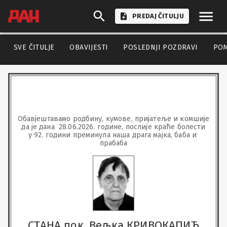
PREDAJ ČITULJU
SVE ČITULJE
OBAVIJESTI
POSLEDNJI POZDRAVI
PO
Обавјештавамо родбину, кумове, пријатеље и комшије

да је дана  28.06.2026. године, послије краће болести

у 92. години преминула наша драга мајка, баба и 
прабаба
СТАНА пок. Вељка КРИВОКАПИЋ